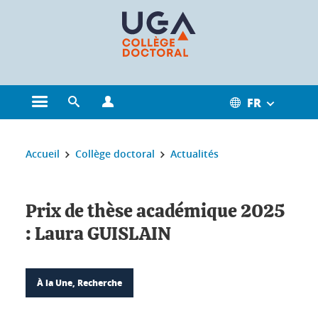
Gestion des cookies
FR
Ouvrir le menu principal
Ouvrir le moteur de recherche
Ouvrir le menu Profils
Vous êtes ici :
Accueil
Collège doctoral
Actualités
Prix de thèse académique 2025
: Laura GUISLAIN
À la Une, Recherche