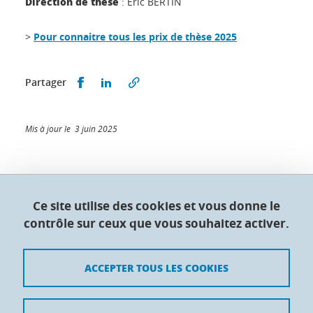
Direction de thèse
: Eric BERTIN
>
Pour connaitre tous les prix de thèse 2025
Partager sur Facebook
Partager sur LinkedIn
Partager
Mis à jour le 3 juin 2025
Collège doctoral de l'Université Grenoble Alpes
Ce site utilise des cookies et vous donne le
contrôle sur ceux que vous souhaitez activer.
Maison du doctorat Jean Kuntzmann
110 rue de la Chimie 38400 Saint-Martin-d'Hères
France
ACCEPTER TOUS LES COOKIES
Crédits