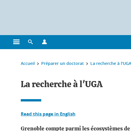
Gestion des cookies
Ouvrir le menu principal
Ouvrir le moteur de recherche
Ouvrir le menu Profils
Vous êtes ici :
Accueil
Préparer un doctorat
La recherche à l'UG
La recherche à l'UGA
Read this page in English
Grenoble compte parmi les écosystèmes de r