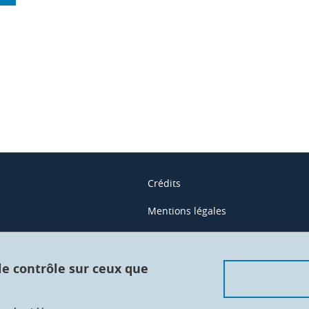
ook
inkedIn
Crédits
Mentions légales
Contacts
Données personnelles
 le contrôle sur ceux que
Gestion des cookies