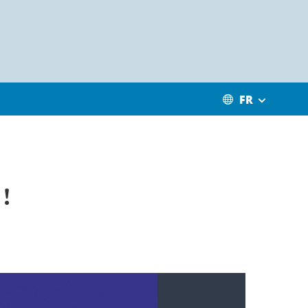
FR
 !