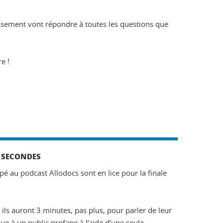
issement vont répondre à toutes les questions que
e !
 SECONDES
pé au podcast Allodocs sont en lice pour la finale
ils auront 3 minutes, pas plus, pour parler de leur
ue à un public profane à l’aide d’une seule