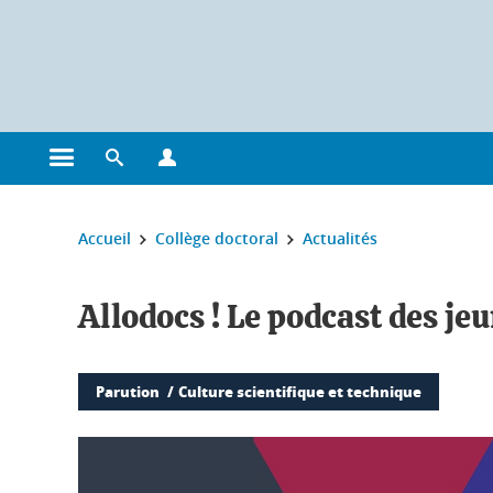
Gestion des cookies
Ouvrir le menu principal
Ouvrir le moteur de recherche
Ouvrir le menu Profils
Vous êtes ici :
Accueil
Collège doctoral
Actualités
Allodocs ! Le podcast des je
Parution
Culture scientifique et technique