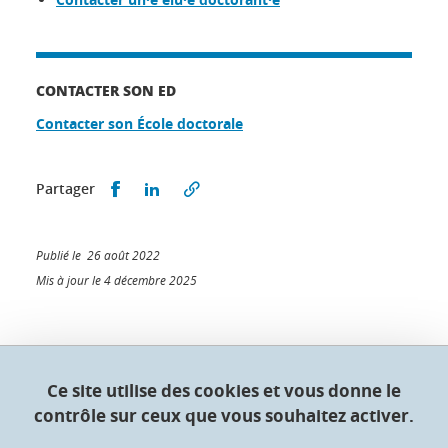
CONTACTER SON ED
Contacter son École doctorale
Partager sur Facebook
Partager sur LinkedIn
Partager
Publié le 26 août 2022
Mis à jour le 4 décembre 2025
Collège doctoral de l'Université Grenoble Alpes
Ce site utilise des cookies et vous donne le
contrôle sur ceux que vous souhaitez activer.
Maison du doctorat Jean Kuntzmann
110 rue de la Chimie 38400 Saint-Martin-d'Hères