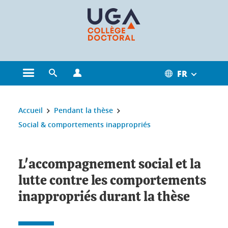
Gestion des cookies
FR
Ouvrir le menu principal
Ouvrir le moteur de recherche
Ouvrir le menu Profils
Vous êtes ici :
Accueil
Pendant la thèse
Social & comportements inappropriés
L'accompagnement social et la
lutte contre les comportements
inappropriés durant la thèse