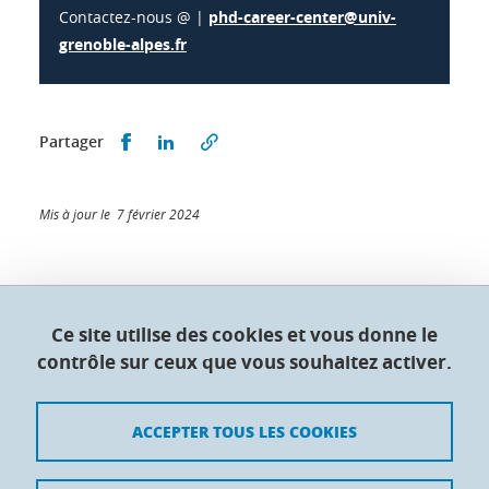
Contactez-nous @ |
phd-career-center
@univ-
grenoble-alpes.fr
Partager sur Facebook
Partager sur LinkedIn
Partager
Mis à jour le 7 février 2024
Collège doctoral de l'Université Grenoble Alpes
Ce site utilise des cookies et vous donne le
contrôle sur ceux que vous souhaitez activer.
Maison du doctorat Jean Kuntzmann
110 rue de la Chimie 38400 Saint-Martin-d'Hères
France
ACCEPTER TOUS LES COOKIES
Crédits