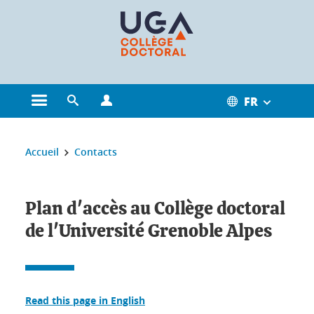
Gestion des cookies
FR
Ouvrir le menu principal
Ouvrir le moteur de recherche
Ouvrir le menu Profils
Vous êtes ici :
Accueil
Contacts
Plan d'accès au Collège doctoral
de l'Université Grenoble Alpes
Read this page in English