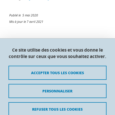
Publié le 5 mai 2020
Mis à jour le 7 avril 2021
Collège doctoral de l'Université Grenoble Alpes
Ce site utilise des cookies et vous donne le
contrôle sur ceux que vous souhaitez activer.
Maison du doctorat Jean Kuntzmann
110 rue de la Chimie 38400 Saint-Martin-d'Hères
France
ACCEPTER TOUS LES COOKIES
Crédits
PERSONNALISER
Mentions légales
Contacts
REFUSER TOUS LES COOKIES