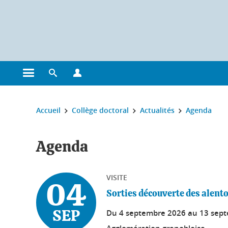
Gestion des cookies
Ouvrir le menu principal
Ouvrir le moteur de recherche
Ouvrir le menu Profils
Vous êtes ici :
Accueil
Collège doctoral
Actualités
Agenda
Agenda
VISITE
04
Sorties découverte des alent
Du
4 septembre 2026
au
13 sep
SEP