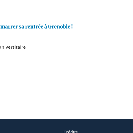
marrer sa rentrée à Grenoble !
niversitaire
ook
inkedIn
Crédits