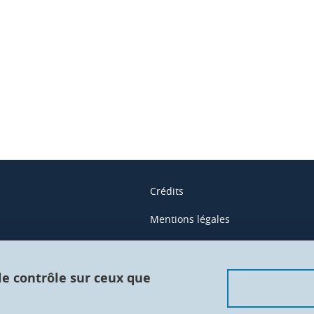
ook
inkedIn
Crédits
Mentions légales
Contacts
Données personnelles
 le contrôle sur ceux que
Gestion des cookies