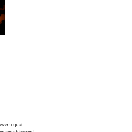
loween quoi.
es gens bizarres !