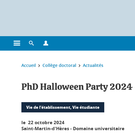
Gestion des cookies
Ouvrir le menu principal
Ouvrir le moteur de recherche
Ouvrir le menu Profils
Vous êtes ici :
Accueil
Collège doctoral
Actualités
PhD Halloween Party 2024
Vie de l'établissement, Vie étudiante
le 22 octobre 2024
Saint-Martin-d'Hères - Domaine universitaire