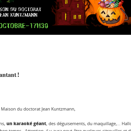
antant !
a Maison du doctorat Jean Kuntzmann,
un karaoké géant
ons,
, des déguisements, du maquillage,... Hal
n temps. Attention, il y aura peut-être quelques citrouilles et d