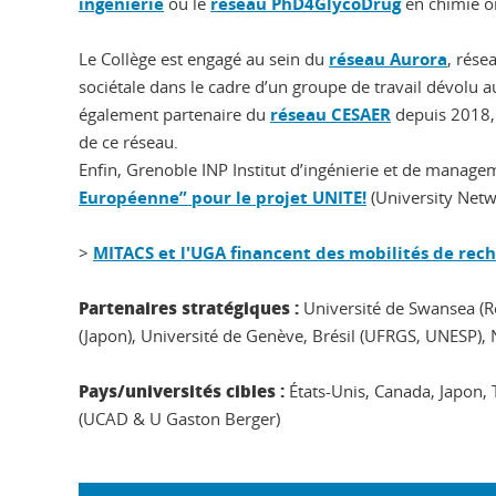
ingénierie
ou le
réseau PhD4GlycoDrug
en chimie o
Le Collège est engagé au sein du
réseau Aurora
, rése
sociétale dans le cadre d’un groupe de travail dévolu 
également partenaire du
réseau CESAER
depuis 2018, 
de ce réseau.
Enfin, Grenoble INP Institut d’ingénierie et de manage
Européenne” pour le projet UNITE!
(University Netw
>
MITACS et l'UGA financent des mobilités de rec
Partenaires stratégiques :
Université de Swansea (R
(Japon), Université de Genève, Brésil (UFRGS, UNESP), 
Pays/universités cibles :
États-Unis, Canada, Japon,
(UCAD & U Gaston Berger)