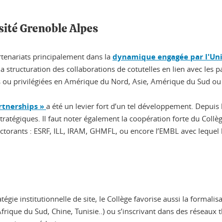
sité Grenoble Alpes
rtenariats principalement dans la
dynamique engagée par l'Uni
la structuration des collaborations de cotutelles en lien avec les p
s ou privilégiées en Amérique du Nord, Asie, Amérique du Sud ou r
artnerships »
a été un levier fort d’un tel développement. Depui
tratégiques. Il faut noter également la coopération forte du Collè
torants : ESRF, ILL, IRAM, GHMFL, ou encore l’EMBL avec lequel 
tégie institutionnelle de site, le Collège favorise aussi la formal
Afrique du Sud, Chine, Tunisie..) ou s’inscrivant dans des réseaux