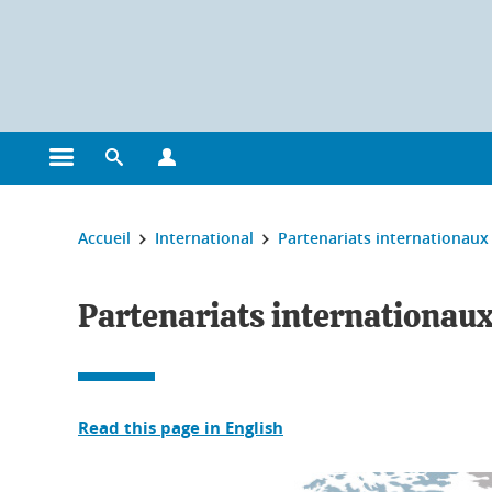
Gestion des cookies
Ouvrir le menu principal
Ouvrir le moteur de recherche
Ouvrir le menu Profils
Vous êtes ici :
Accueil
International
Partenariats internationaux
Partenariats internationau
Read this page in English