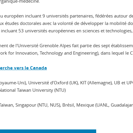
rganique-médecine.
au européen incluant 9 universités partenaires, fédérées autour de 
aux études doctorales avec la volonté de développer la mobilité 
incluant 53 universités européennes en sciences et technologies, 
ment de l'Université Grenoble Alpes fait partie des sept établiss
ork for Innovation, Technology and Engineering), dans lequel le Co
herche vers le Canada
oyaume-Uni), Université d’Oxford (UK), KIT (Allemagne), UB et UP
National Taiwan University (NTU)
 Taïwan, Singapour (NTU, NUS), Brésil, Mexique (UANL, Guadalaj