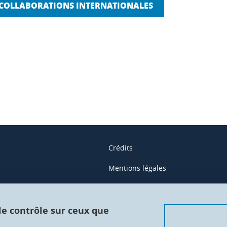
S COLLABORATIONS INTERNATIONALES
ook
inkedIn
Crédits
Mentions légales
Contacts
Données personnelles
 le contrôle sur ceux que