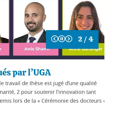
Précédent
Suivant
2 / 4
és par l’UGA
Stella
avail de thèse est jugé d’une qualité
dans l
té, 2 pour soutenir l’innovation tant
Succès ret
is lors de la « Cérémonie des docteurs »
des millier
Blanc (USM
Lire la su