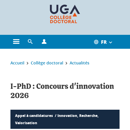
Gestion des cookies
FR
Ouvrir le menu principal
Ouvrir le moteur de recherche
Ouvrir le menu Profils
Vous êtes ici :
Accueil
Collège doctoral
Actualités
I-PhD : Concours d'innovation
2026
Appel à candidatures
Innovation, Recherche,
Valorisation