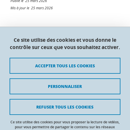
Publié le 25 mars 2026
Mis à jour le 25 mars 2026
Collège doctoral de l'Université Grenoble Alpes
Ce site utilise des cookies et vous donne le
contrôle sur ceux que vous souhaitez activer.
Maison du doctorat Jean Kuntzmann
110 rue de la Chimie 38400 Saint-Martin-d'Hères
France
ACCEPTER TOUS LES COOKIES
Crédits
PERSONNALISER
Mentions légales
Contacts
REFUSER TOUS LES COOKIES
Données personnelles
Ce site utilise des cookies pour vous proposer la lecture de vidéos,
Gestion des cookies
pour vous permettre de partager le contenu sur les réseaux