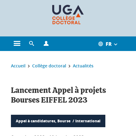
Gestion des cookies
FR
Ouvrir le menu principal
Ouvrir le moteur de recherche
Ouvrir le menu Profils
Vous êtes ici :
Accueil
Collège doctoral
Actualités
Lancement Appel à projets
Bourses EIFFEL 2023
Appel à candidatures, Bourse
International