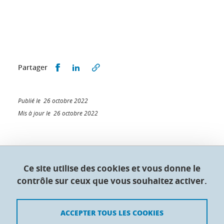
Partager sur Facebook
Partager sur LinkedIn
Partager
Publié le 26 octobre 2022
Mis à jour le 26 octobre 2022
Collège doctoral de l'Université Grenoble Alpes
Ce site utilise des cookies et vous donne le
contrôle sur ceux que vous souhaitez activer.
Maison du doctorat Jean Kuntzmann
110 rue de la Chimie 38400 Saint-Martin-d'Hères
France
ACCEPTER TOUS LES COOKIES