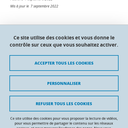
Mis à jour le 7 septembre 2022
Collège doctoral de l'Université Grenoble Alpes
Ce site utilise des cookies et vous donne le
contrôle sur ceux que vous souhaitez activer.
Maison du doctorat Jean Kuntzmann
110 rue de la Chimie 38400 Saint-Martin-d'Hères
France
ACCEPTER TOUS LES COOKIES
Crédits
PERSONNALISER
Mentions légales
Contacts
REFUSER TOUS LES COOKIES
Données personnelles
Ce site utilise des cookies pour vous proposer la lecture de vidéos,
Gestion des cookies
pour vous permettre de partager le contenu sur les réseaux