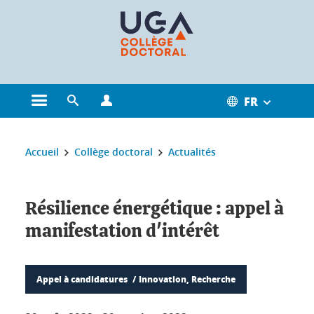
Gestion des cookies
FR
Ouvrir le menu principal
Ouvrir le moteur de recherche
Ouvrir le menu Profils
Vous êtes ici :
Accueil
Collège doctoral
Actualités
Résilience énergétique : appel à
manifestation d'intérêt
Appel à candidatures
Innovation, Recherche