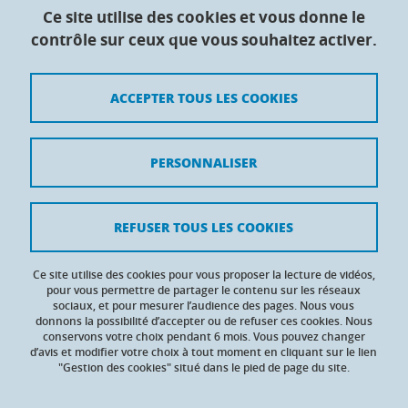
Collège doctoral de l'Université Grenoble Alpes
Ce site utilise des cookies et vous donne le
contrôle sur ceux que vous souhaitez activer.
Maison du doctorat Jean Kuntzmann
110 rue de la Chimie 38400 Saint-Martin-d'Hères
France
ACCEPTER TOUS LES COOKIES
Crédits
PERSONNALISER
Mentions légales
Contacts
REFUSER TOUS LES COOKIES
Données personnelles
Ce site utilise des cookies pour vous proposer la lecture de vidéos,
Gestion des cookies
pour vous permettre de partager le contenu sur les réseaux
sociaux, et pour mesurer l’audience des pages. Nous vous
donnons la possibilité d’accepter ou de refuser ces cookies. Nous
Accessibilité : non conforme
conservons votre choix pendant 6 mois. Vous pouvez changer
d’avis et modifier votre choix à tout moment en cliquant sur le lien
"Gestion des cookies" situé dans le pied de page du site.