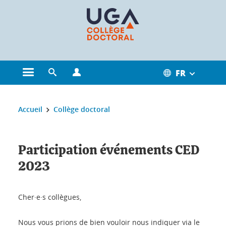
Gestion des cookies
FR
Ouvrir le menu principal
Ouvrir le moteur de recherche
Ouvrir le menu Profils
Vous êtes ici :
Accueil
Collège doctoral
Participation événements CED
2023
Cher·e·s collègues,
Nous vous prions de bien vouloir nous indiquer via le