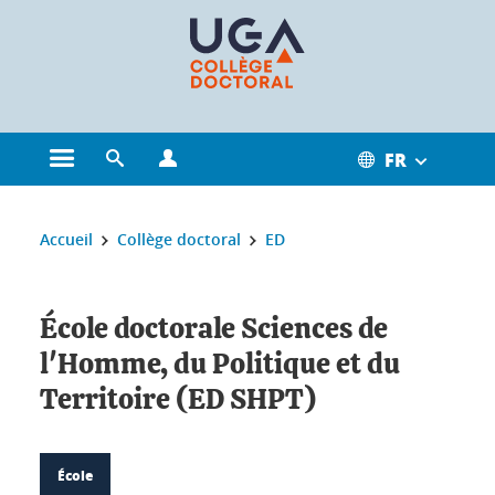
Gestion des cookies
FR
Ouvrir le menu principal
Ouvrir le moteur de recherche
Ouvrir le menu Profils
Vous êtes ici :
Accueil
Collège doctoral
ED
École doctorale Sciences de
l'Homme, du Politique et du
Territoire (ED SHPT)
École