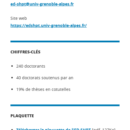
ed-shpt@univ-grenoble-alpes.fr
Site web
https://edshpt.univ-grenoble-alpes.fr/
CHIFFRES-CLÉS
240 doctorants
40 doctorats soutenus par an
19% de thèses en cotutelles
PLAQUETTE
Télécharger la plaquette de l'ED SHPT
[pdf, 127Ko]