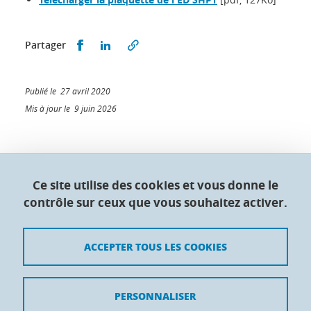
Partager sur Facebook
Partager sur LinkedIn
Partager
Publié le 27 avril 2020
Mis à jour le 9 juin 2026
Collège doctoral de l'Université Grenoble Alpes
Ce site utilise des cookies et vous donne le
contrôle sur ceux que vous souhaitez activer.
Maison du doctorat Jean Kuntzmann
110 rue de la Chimie 38400 Saint-Martin-d'Hères
France
ACCEPTER TOUS LES COOKIES
Crédits
PERSONNALISER
Mentions légales