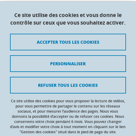
Collège doctoral de l'Université Grenoble Alpes
Ce site utilise des cookies et vous donne le
contrôle sur ceux que vous souhaitez activer.
Maison du doctorat Jean Kuntzmann
110 rue de la Chimie 38400 Saint-Martin-d'Hères
France
ACCEPTER TOUS LES COOKIES
Crédits
PERSONNALISER
Mentions légales
Contacts
REFUSER TOUS LES COOKIES
Données personnelles
Ce site utilise des cookies pour vous proposer la lecture de vidéos,
Gestion des cookies
pour vous permettre de partager le contenu sur les réseaux
sociaux, et pour mesurer l’audience des pages. Nous vous
donnons la possibilité d’accepter ou de refuser ces cookies. Nous
Accessibilité : non conforme
conservons votre choix pendant 6 mois. Vous pouvez changer
d’avis et modifier votre choix à tout moment en cliquant sur le lien
"Gestion des cookies" situé dans le pied de page du site.