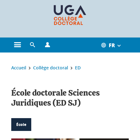
Gestion des cookies
FR
Ouvrir le menu principal
Ouvrir le moteur de recherche
Ouvrir le menu Profils
Vous êtes ici :
Accueil
Collège doctoral
ED
École doctorale Sciences
Juridiques (ED SJ)
École