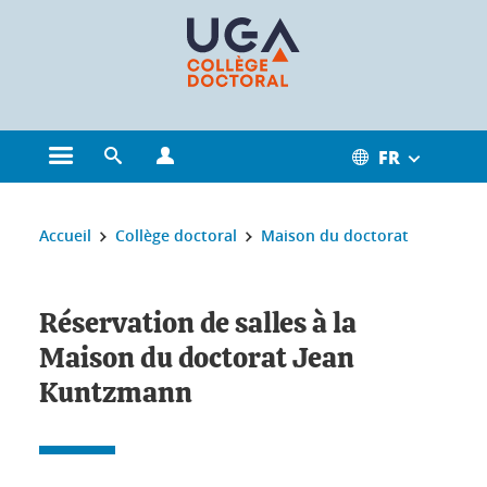
Gestion des cookies
FR
Ouvrir le menu principal
Ouvrir le moteur de recherche
Ouvrir le menu Profils
Vous êtes ici :
Accueil
Collège doctoral
Maison du doctorat
Réservation de salles à la
Maison du doctorat Jean
Kuntzmann