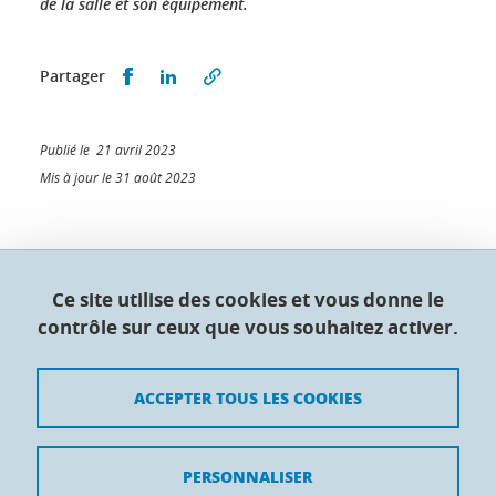
de la salle et son équipement.
Partager sur Facebook
Partager sur LinkedIn
Partager
Publié le 21 avril 2023
Mis à jour le 31 août 2023
Collège doctoral de l'Université Grenoble Alpes
Ce site utilise des cookies et vous donne le
contrôle sur ceux que vous souhaitez activer.
Maison du doctorat Jean Kuntzmann
110 rue de la Chimie 38400 Saint-Martin-d'Hères
France
ACCEPTER TOUS LES COOKIES
Crédits
PERSONNALISER