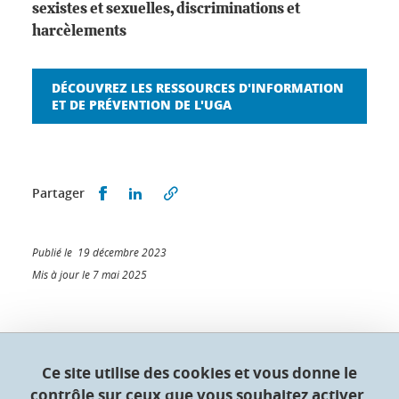
sexistes et sexuelles, discriminations et
harcèlements
DÉCOUVREZ LES RESSOURCES D'INFORMATION
ET DE PRÉVENTION DE L'UGA
Partager sur Facebook
Partager sur LinkedIn
Partager
Publié le 19 décembre 2023
Mis à jour le 7 mai 2025
Collège doctoral de l'Université Grenoble Alpes
Ce site utilise des cookies et vous donne le
contrôle sur ceux que vous souhaitez activer.