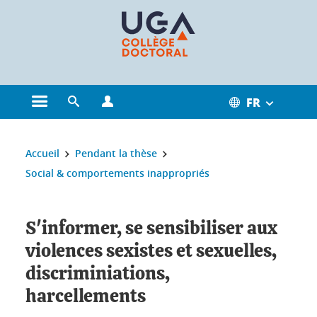
Gestion des cookies
FR
Ouvrir le menu principal
Ouvrir le moteur de recherche
Ouvrir le menu Profils
Vous êtes ici :
Accueil
Pendant la thèse
Social & comportements inappropriés
S'informer, se sensibiliser aux
violences sexistes et sexuelles,
discriminiations,
harcellements