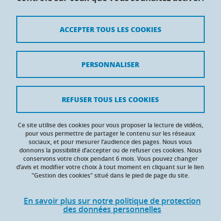
Maison du doctorat Jean Kuntzmann
110 rue de la Chimie 38400 Saint-Martin-d'Hères
France
ACCEPTER TOUS LES COOKIES
Crédits
PERSONNALISER
Mentions légales
Contacts
REFUSER TOUS LES COOKIES
Données personnelles
Ce site utilise des cookies pour vous proposer la lecture de vidéos,
Gestion des cookies
pour vous permettre de partager le contenu sur les réseaux
sociaux, et pour mesurer l’audience des pages. Nous vous
donnons la possibilité d’accepter ou de refuser ces cookies. Nous
Accessibilité : non conforme
conservons votre choix pendant 6 mois. Vous pouvez changer
d’avis et modifier votre choix à tout moment en cliquant sur le lien
"Gestion des cookies" situé dans le pied de page du site.
En savoir plus sur notre politique de protection
des données personnelles