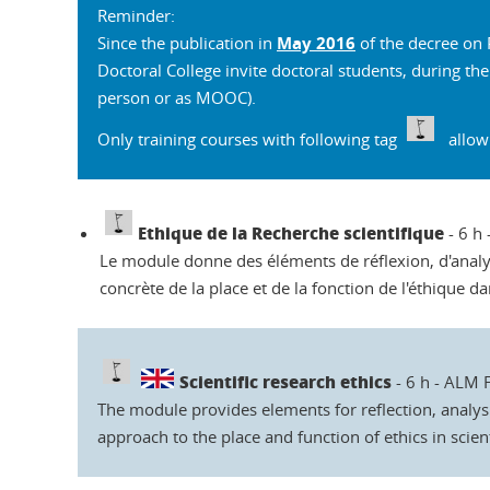
Reminder:
Since the publication in
May 2016
of the decree on
Doctoral College invite doctoral students, during thei
person or as MOOC).
Only training courses with following tag
allow y
Ethique de la Recherche scientifique
- 6 h
Le module donne des éléments de réflexion, d'analyse 
concrète de la place et de la fonction de l'éthique d
Scientific research ethics
- 6 h - ALM 
The module provides elements for reflection, analysi
approach to the place and function of ethics in scien