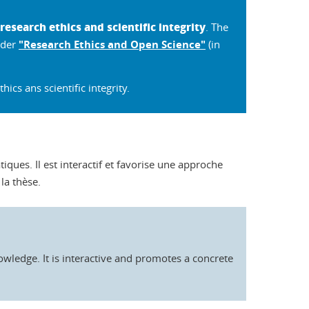
research ethics and scientific integrity
. The
nder
"Research Ethics and Open Science"
(in
ics ans scientific integrity.
iques. Il est interactif et favorise une approche
la thèse.
owledge. It is interactive and promotes a concrete