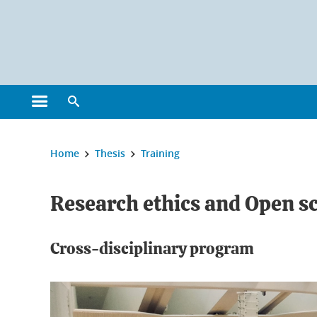
Cookies management
Open the main menu
Open the search engine
You are here:
Home
Thesis
Training
Research ethics and Open s
Cross-disciplinary program