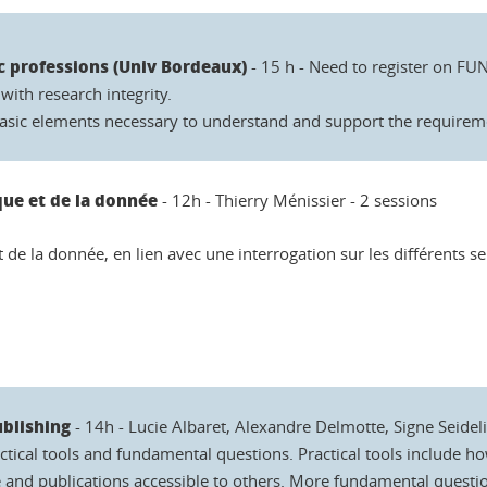
ic professions (Univ Bordeaux)
- 15 h - Need to register on 
with research integrity.
basic elements necessary to understand and support the requireme
que et de la donnée
- 12h - Thierry Ménissier - 2 sessions
de la donnée, en lien avec une interrogation sur les différents s
blishing
- 14h - Lucie Albaret, Alexandre Delmotte, Signe Seidel
actical tools and fundamental questions. Practical tools include h
nd publications accessible to others. More fundamental questions