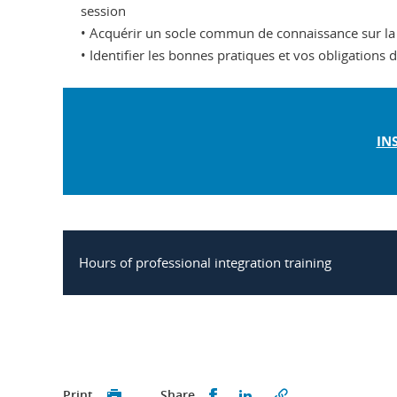
session
• Acquérir un socle commun de connaissance sur la
• Identifier les bonnes pratiques et vos obligations 
IN
Hours of professional integration training
Share this on Facebook
Share this on Linked
Print
Share