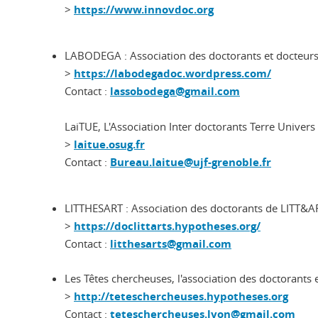
>
https://www.innovdoc.org
LABODEGA : Association des doctorants et docteur
>
https://labodegadoc.wordpress.com/
Contact :
lassobodega@gmail.com
LaiTUE, L'Association Inter doctorants Terre Unive
>
laitue.osug.fr
Contact :
Bureau.laitue@ujf-grenoble.fr
LITTHESART : Association des doctorants de LITT&A
>
https://doclittarts.hypotheses.org/
Contact :
litthesarts@gmail.com
Les Têtes chercheuses, l'association des doctorants 
>
http://teteschercheuses.hypotheses.org
Contact :
teteschercheuses.lyon@gmail.com