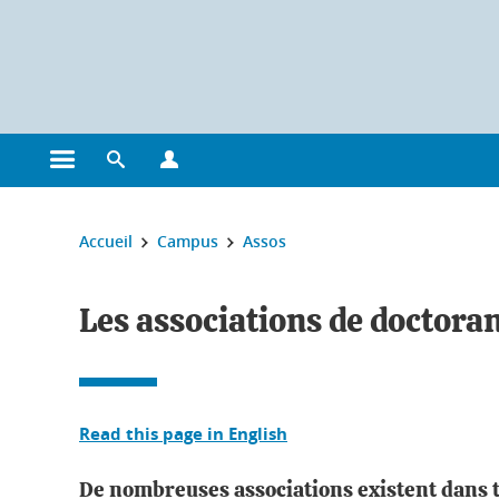
Gestion des cookies
Ouvrir le menu principal
Ouvrir le moteur de recherche
Ouvrir le menu Profils
Vous êtes ici :
Accueil
Campus
Assos
Les associations de doctora
Read this page in English
De nombreuses associations existent dans to