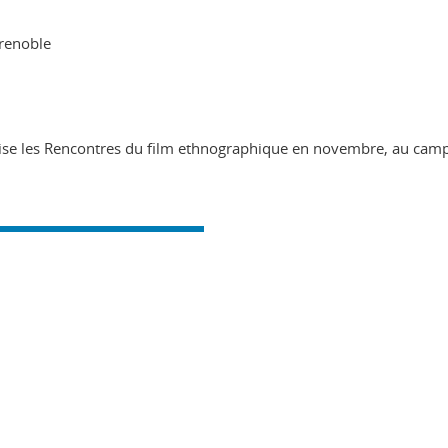
Grenoble
nise les Rencontres du film ethnographique en novembre, au cam
ook
inkedIn