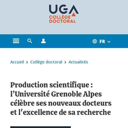
Gestion des cookies
FR
Ouvrir le menu principal
Ouvrir le moteur de recherche
Ouvrir le menu Profils
Vous êtes ici :
Accueil
Collège doctoral
Actualités
Production scientifique :
l’Université Grenoble Alpes
célèbre ses nouveaux docteurs
et l'excellence de sa recherche