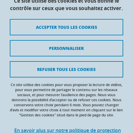
Ce site utilise des cookies et vous donne le
contrôle sur ceux que vous souhaitez activer.
Maison du doctorat Jean Kuntzmann
110 rue de la Chimie 38400 Saint-Martin-d'Hères
France
ACCEPTER TOUS LES COOKIES
Crédits
PERSONNALISER
Mentions légales
Contacts
REFUSER TOUS LES COOKIES
Données personnelles
Ce site utilise des cookies pour vous proposer la lecture de vidéos,
Gestion des cookies
pour vous permettre de partager le contenu sur les réseaux
sociaux, et pour mesurer l’audience des pages. Nous vous
donnons la possibilité d’accepter ou de refuser ces cookies. Nous
Accessibilité : non conforme
conservons votre choix pendant 6 mois. Vous pouvez changer
d’avis et modifier votre choix à tout moment en cliquant sur le lien
"Gestion des cookies" situé dans le pied de page du site.
En savoir plus sur notre politique de protection