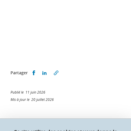
Partager sur Facebook
Partager sur LinkedIn
Partager
Publié le 11 juin 2026
Mis à jour le 20 juillet 2026
Collège doctoral de l'Université Grenoble Alpes