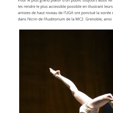
Pour le plus grand plaisir d'un public toujours aussi f
les rendre le plus accessible possible en illustrant le
artistes de haut niveau de l'UGA ont ponctué la soirée
dans l’écrin de l’Auditorium de la MC2: Grenoble, ains