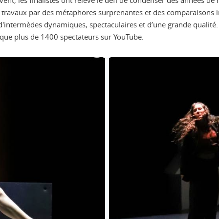
ervent, les finalistes ont relevé le défi de condenser des années 
urs travaux par des métaphores surprenantes et des comparaisons i
 d'intermèdes dynamiques, spectaculaires et d’une grande qualité.
i que plus de 1400 spectateurs sur YouTube.