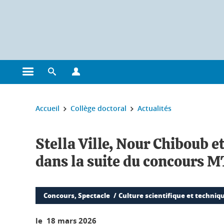
Gestion des cookies
Ouvrir le menu principal
Ouvrir le moteur de recherche
Ouvrir le menu Profils
Vous êtes ici :
Accueil
Collège doctoral
Actualités
Stella Ville, Nour Chiboub e
dans la suite du concours 
Concours, Spectacle
Culture scientifique et techniq
le 18 mars 2026