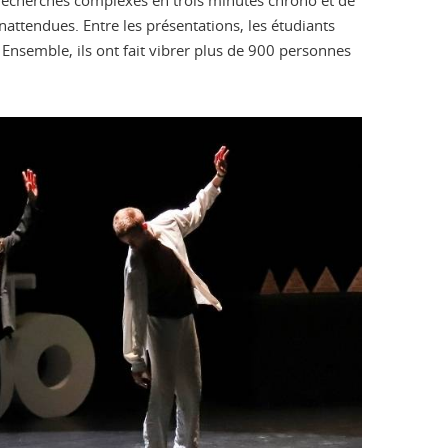
de recherches complexes en trois minutes chrono et de
nattendues. Entre les présentations, les étudiants
 Ensemble, ils ont fait vibrer plus de 900 personnes