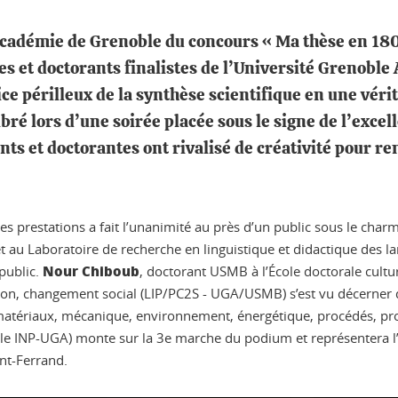
l’académie de Grenoble du concours « Ma thèse en 18
es et doctorants finalistes de l’Université Grenoble
e périlleux de la synthèse scientifique en une vér
ré lors d’une soirée placée sous le signe de l’excel
ts et doctorantes ont rivalisé de créativité pour re
des prestations a fait l’unanimité au près d’un public sous le cha
t au Laboratoire de recherche en linguistique et didactique des l
Nour Chiboub
public.
, doctorant USMB à l’École doctorale cultur
tion, changement social (LIP/PC2S - UGA/USMB) s’est vu décerner qu
 matériaux, mécanique, environnement, énergétique, procédés, prod
 INP-UGA) monte sur la 3e marche du podium et représentera l’
ont-Ferrand.