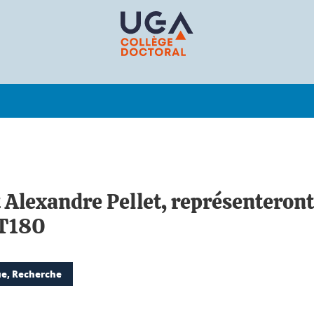
t Alexandre Pellet, représenteron
MT180
ue, Recherche