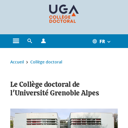
Gestion des cookies
FR
Ouvrir le menu principal
Ouvrir le moteur de recherche
Ouvrir le menu Profils
Vous êtes ici :
Accueil
Collège doctoral
Le Collège doctoral de l'Université Grenoble Alpes
Le Collège doctoral de
l'Université Grenoble Alpes