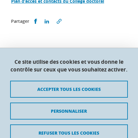
Plan d'accès et contacts du Collège doctoral
Partager sur Facebook
Partager sur LinkedIn
Partager
Collège doctoral de l'Université Grenoble Alpes
Ce site utilise des cookies et vous donne le
contrôle sur ceux que vous souhaitez activer.
Maison du doctorat Jean Kuntzmann
110 rue de la Chimie 38400 Saint-Martin-d'Hères
France
ACCEPTER TOUS LES COOKIES
Crédits
PERSONNALISER
Mentions légales
Contacts
REFUSER TOUS LES COOKIES