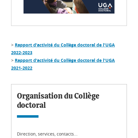
Collège des études doctorales
Rapport d’activité
2023-2024
>
Rapport d'activité du Collège doctoral de l'UGA
Université Grenoble Alpes
2022-2023
>
Rapport d'activité du Collège doctoral de l'UGA
2021-2022
Organisation du Collège
doctoral
Direction, services, contacts...